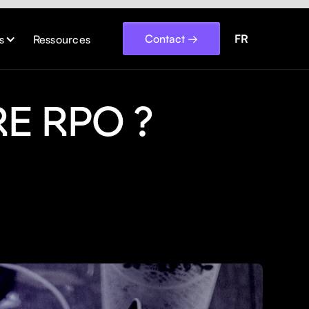
Contact →
FR
s
Ressources
E RPO ?