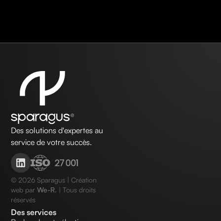
Des solutions d'expertes au
service de votre succès.
©
2026
Sparagus | Création
web par
We-R.
| Tous droits
réservés
Des services