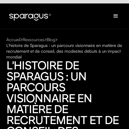
Accueil
Ressources
Blog
L'histoire de Sparagus : un parcours visionnaire en matière de
recrutement et de conseil, des modestes débuts à un impact
mondial
L'HISTOIRE DE 
SPARAGUS : UN 
PARCOURS 
VISIONNAIRE EN 
MATIÈRE DE 
RECRUTEMENT ET DE 