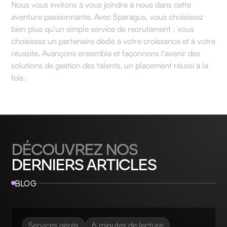
Nous vous invitons à vous joindre à nous dans cette
aventure passionnante. Avec Sparagus, vous choisissez
bien plus qu'un simple service de recrutement ; vous
choisissez un partenaire dédié à votre croissance et à votre
réussite. Avançons ensemble et façonnons l'avenir des
solutions de gestion des talents, un placement réussi à la
fois.
DÉCOUVREZ NOS
DERNIERS ARTICLES
BLOG
Services gérés
6 minutes de lecture