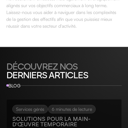
alignés sur vos objectifs commerciaux à long terme.
Laissez-nous vous aider à naviguer dans les complexités
de la gestion des effectifs afin que vous puissiez mieux
réussir dans votre secteur d'activité.
DÉCOUVREZ NOS
DERNIERS ARTICLES
BLOG
Services gérés
6 minutes de lecture
SOLUTIONS POUR LA MAIN-
D'ŒUVRE TEMPORAIRE