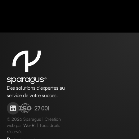
Des solutions d'expertes au
service de votre succès.
©
2026
Sparagus | Création
web par
We-R.
| Tous droits
réservés