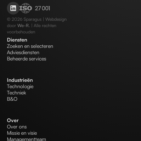
©
2026
Sparagus | Webdesign
door
We-R.
| Alle rechten
voorbehouden
Diensten
Zoeken en selecteren
Adviesdiensten
Beheerde services
Industrieën
Technologie
Techniek
B&O
Over
Over ons
Missie en visie
Managementteam