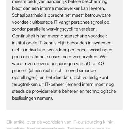
meeste bedrijven aanzienlijk betere bescherming
biedt dan één interne medewerker kan leveren.
Schaalbaarheid is oprecht het meest betrouwbare
voordeel: uitbestede IT vangt personeelsgroei op
zonder parallelle wervingscycli te vereisen.
Continuïteit is het meest onderschatte voordeel:
institutionele IT-kennis blijft behouden in systemen,
niet in individuen, waardoor personeelswisselingen
geen operationele crises meer veroorzaken. Wat
wordt overdreven: besparingen van 30 tot 40
procent (alleen realistisch in overbemande
opstellingen), en het idee dat u zich volledig kunt
terugtrekken uit IT-beheer (iemand intern moet nog
steeds de providerrelatie beheren en technologische
beslissingen nemen).
Elk artikel over de voordelen van IT-outsourcing klinkt
hetzelfde. Kostenbesparingen. Toegang tot expertise.