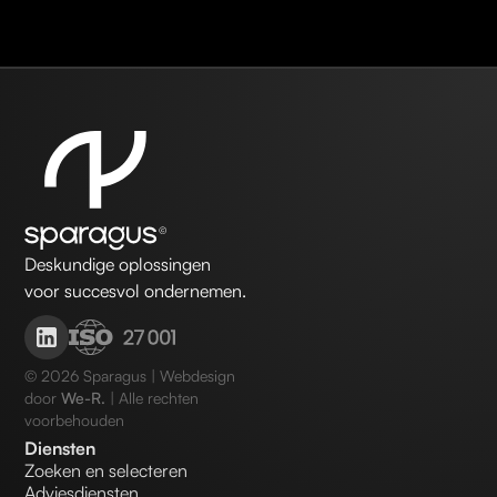
Deskundige oplossingen
voor succesvol ondernemen.
©
2026
Sparagus | Webdesign
door
We-R.
| Alle rechten
voorbehouden
Diensten
Zoeken en selecteren
Adviesdiensten