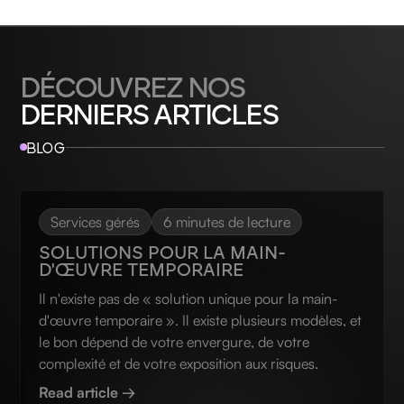
DÉCOUVREZ NOS
DERNIERS ARTICLES
BLOG
Services gérés
6 minutes de lecture
SOLUTIONS POUR LA MAIN-
D'ŒUVRE TEMPORAIRE
Il n'existe pas de « solution unique pour la main-
d'œuvre temporaire ». Il existe plusieurs modèles, et
le bon dépend de votre envergure, de votre
complexité et de votre exposition aux risques.
Read article →