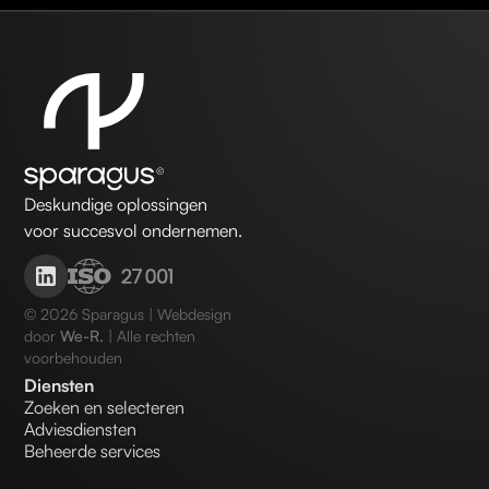
Deskundige oplossingen
voor succesvol ondernemen.
©
2026
Sparagus | Webdesign
door
We-R.
| Alle rechten
voorbehouden
Diensten
Zoeken en selecteren
Adviesdiensten
Beheerde services