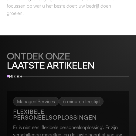
focussen op wat u het beste doet: uw bedrijf doen
groeien.
ONTDEK ONZE
LAATSTE ARTIKELEN
BLOG
Managed Services
6 minuten leestijd
FLEXIBELE
PERSONEELSOPLOSSINGEN
Er is niet één 'flexibele personeelsoplossing'. Er zijn
verschillende modellen, en de juiste hangt af van uw